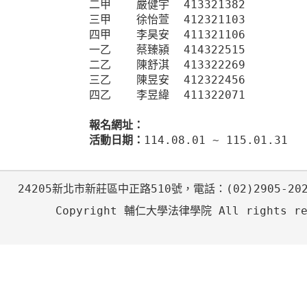
二甲
嚴健宇
413321382
三甲
徐怡萱
412321103
四甲
李昊安
411321106
一乙
蔡臻潁
414322515
二乙
陳舒淇
413322269
三乙
陳昱安
412322456
四乙
李昱緯
411322071
報名網址：
活動日期：
114.08.01 ~ 115.01.31
24205新北市新莊區中正路510號，電話：(02)2905-20
Copyright 輔仁大學法律學院 All rights re